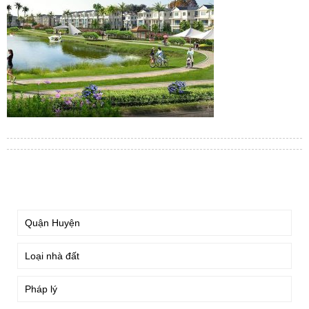
TÌM KIẾM