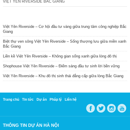
VIỆT YÊN RIVERSIDE BẮC GIANG
TIN NỔI BẬT
Việt Yên Riverside – Cơ hội đầu tư vàng giữa trung tâm công nghiệp Bắc
Giang
Biệt thự ven sông Việt Yên Riverside – Sống thượng lưu giữa miền xanh
Bắc Giang
Liền kề Việt Yên Riverside – Không gian sống xanh giữa lòng đô thị
Shophouse Việt Yên Riverside – Điểm sáng đầu tư sinh lời bền vững
Việt Yên Riverside – Khu đô thị sinh thái đẳng cấp giữa lòng Bắc Giang
Trang chủ
Tin tức
Dự án
Pháp lý
Liên hệ
THÔNG TIN DỰ ÁN HÀ NỘI