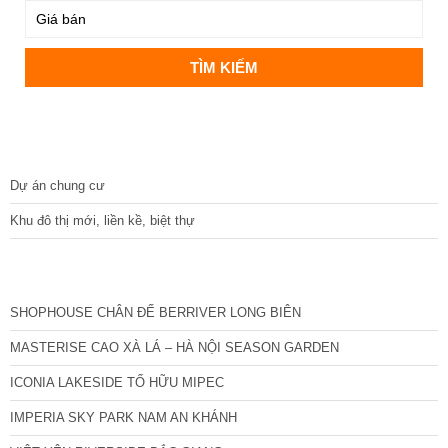
DỰ ÁN
Dự án chung cư
Khu đô thị mới, liền kề, biệt thự
CÁC DỰ ÁN MỚI NHẤT
SHOPHOUSE CHÂN ĐẾ BERRIVER LONG BIÊN
MASTERISE CAO XÀ LÁ – HÀ NỘI SEASON GARDEN
ICONIA LAKESIDE TỐ HỮU MIPEC
IMPERIA SKY PARK NAM AN KHÁNH