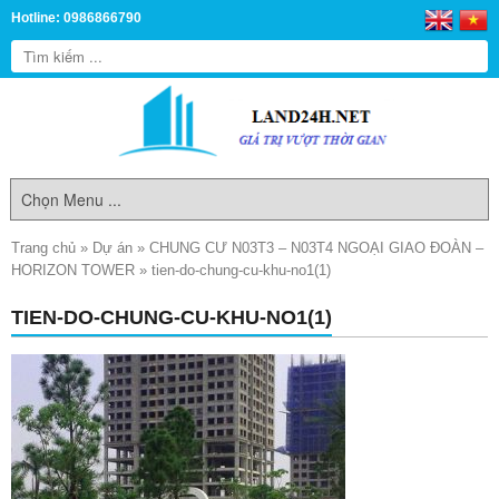
Hotline: 0986866790
Trang chủ
»
Dự án
»
CHUNG CƯ N03T3 – N03T4 NGOẠI GIAO ĐOÀN –
HORIZON TOWER
»
tien-do-chung-cu-khu-no1(1)
TIEN-DO-CHUNG-CU-KHU-NO1(1)