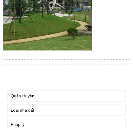
TÌM KIẾM