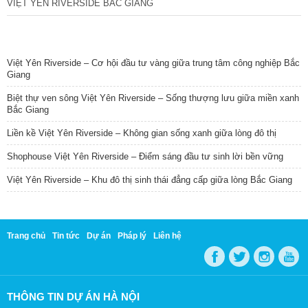
VIỆT YÊN RIVERSIDE BẮC GIANG
TIN NỔI BẬT
Việt Yên Riverside – Cơ hội đầu tư vàng giữa trung tâm công nghiệp Bắc
Giang
Biệt thự ven sông Việt Yên Riverside – Sống thượng lưu giữa miền xanh
Bắc Giang
Liền kề Việt Yên Riverside – Không gian sống xanh giữa lòng đô thị
Shophouse Việt Yên Riverside – Điểm sáng đầu tư sinh lời bền vững
Việt Yên Riverside – Khu đô thị sinh thái đẳng cấp giữa lòng Bắc Giang
Trang chủ
Tin tức
Dự án
Pháp lý
Liên hệ
THÔNG TIN DỰ ÁN HÀ NỘI