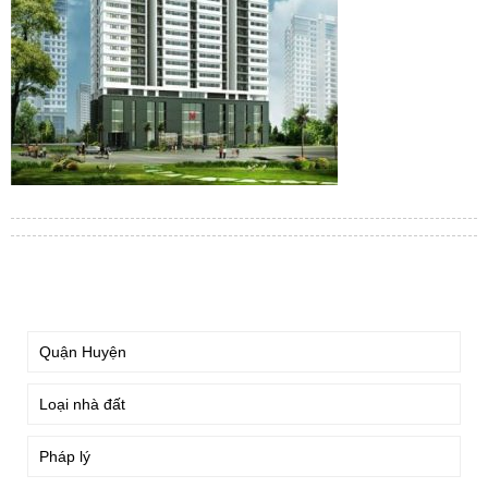
TÌM KIẾM