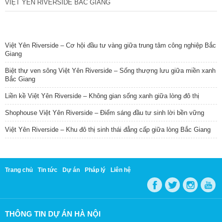
VIỆT YÊN RIVERSIDE BẮC GIANG
TIN NỔI BẬT
Việt Yên Riverside – Cơ hội đầu tư vàng giữa trung tâm công nghiệp Bắc
Giang
Biệt thự ven sông Việt Yên Riverside – Sống thượng lưu giữa miền xanh
Bắc Giang
Liền kề Việt Yên Riverside – Không gian sống xanh giữa lòng đô thị
Shophouse Việt Yên Riverside – Điểm sáng đầu tư sinh lời bền vững
Việt Yên Riverside – Khu đô thị sinh thái đẳng cấp giữa lòng Bắc Giang
Trang chủ
Tin tức
Dự án
Pháp lý
Liên hệ
THÔNG TIN DỰ ÁN HÀ NỘI