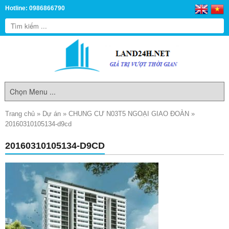
Hotline: 0986866790
Trang chủ
»
Dự án
»
CHUNG CƯ N03T5 NGOẠI GIAO ĐOÀN
»
20160310105134-d9cd
20160310105134-D9CD