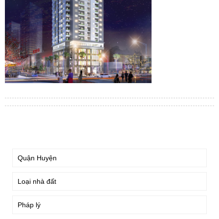
TÌM KIẾM