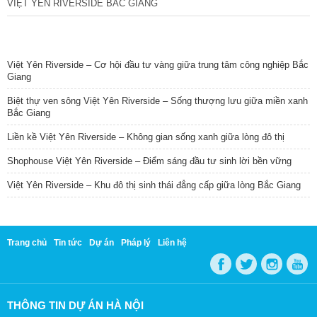
VIỆT YÊN RIVERSIDE BẮC GIANG
TIN NỔI BẬT
Việt Yên Riverside – Cơ hội đầu tư vàng giữa trung tâm công nghiệp Bắc
Giang
Biệt thự ven sông Việt Yên Riverside – Sống thượng lưu giữa miền xanh
Bắc Giang
Liền kề Việt Yên Riverside – Không gian sống xanh giữa lòng đô thị
Shophouse Việt Yên Riverside – Điểm sáng đầu tư sinh lời bền vững
Việt Yên Riverside – Khu đô thị sinh thái đẳng cấp giữa lòng Bắc Giang
Trang chủ
Tin tức
Dự án
Pháp lý
Liên hệ
THÔNG TIN DỰ ÁN HÀ NỘI