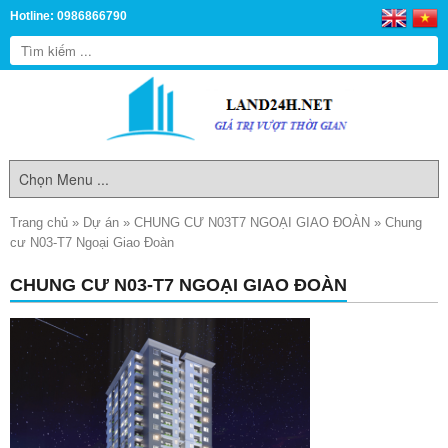
Hotline: 0986866790
Trang chủ
»
Dự án
»
CHUNG CƯ N03T7 NGOẠI GIAO ĐOÀN
»
Chung
cư N03-T7 Ngoại Giao Đoàn
CHUNG CƯ N03-T7 NGOẠI GIAO ĐOÀN