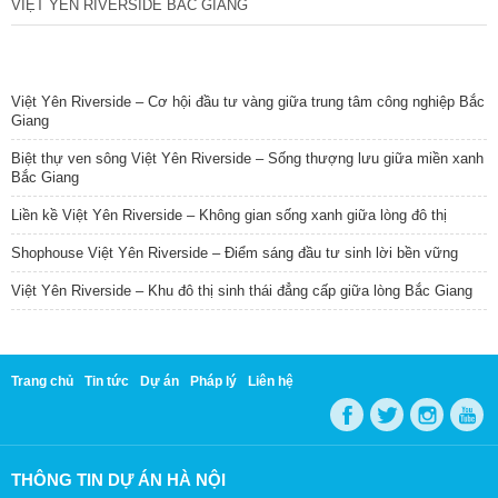
VIỆT YÊN RIVERSIDE BẮC GIANG
TIN NỔI BẬT
Việt Yên Riverside – Cơ hội đầu tư vàng giữa trung tâm công nghiệp Bắc
Giang
Biệt thự ven sông Việt Yên Riverside – Sống thượng lưu giữa miền xanh
Bắc Giang
Liền kề Việt Yên Riverside – Không gian sống xanh giữa lòng đô thị
Shophouse Việt Yên Riverside – Điểm sáng đầu tư sinh lời bền vững
Việt Yên Riverside – Khu đô thị sinh thái đẳng cấp giữa lòng Bắc Giang
Trang chủ
Tin tức
Dự án
Pháp lý
Liên hệ
THÔNG TIN DỰ ÁN HÀ NỘI