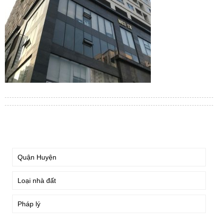
TÌM KIẾM