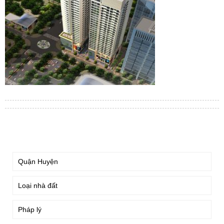
TÌM KIẾM