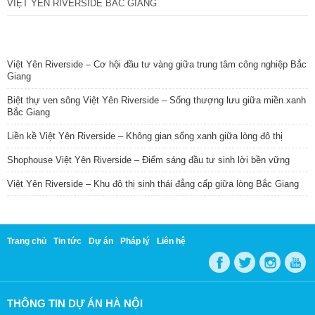
VIỆT YÊN RIVERSIDE BẮC GIANG
TIN NỔI BẬT
Việt Yên Riverside – Cơ hội đầu tư vàng giữa trung tâm công nghiệp Bắc
Giang
Biệt thự ven sông Việt Yên Riverside – Sống thượng lưu giữa miền xanh
Bắc Giang
Liền kề Việt Yên Riverside – Không gian sống xanh giữa lòng đô thị
Shophouse Việt Yên Riverside – Điểm sáng đầu tư sinh lời bền vững
Việt Yên Riverside – Khu đô thị sinh thái đẳng cấp giữa lòng Bắc Giang
Trang chủ
Tin tức
Dự án
Pháp lý
Liên hệ
THÔNG TIN DỰ ÁN HÀ NỘI