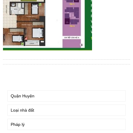
TÌM KIẾM