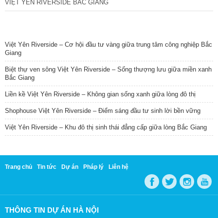
VIỆT YÊN RIVERSIDE BẮC GIANG
TIN NỔI BẬT
Việt Yên Riverside – Cơ hội đầu tư vàng giữa trung tâm công nghiệp Bắc
Giang
Biệt thự ven sông Việt Yên Riverside – Sống thượng lưu giữa miền xanh
Bắc Giang
Liền kề Việt Yên Riverside – Không gian sống xanh giữa lòng đô thị
Shophouse Việt Yên Riverside – Điểm sáng đầu tư sinh lời bền vững
Việt Yên Riverside – Khu đô thị sinh thái đẳng cấp giữa lòng Bắc Giang
Trang chủ
Tin tức
Dự án
Pháp lý
Liên hệ
THÔNG TIN DỰ ÁN HÀ NỘI