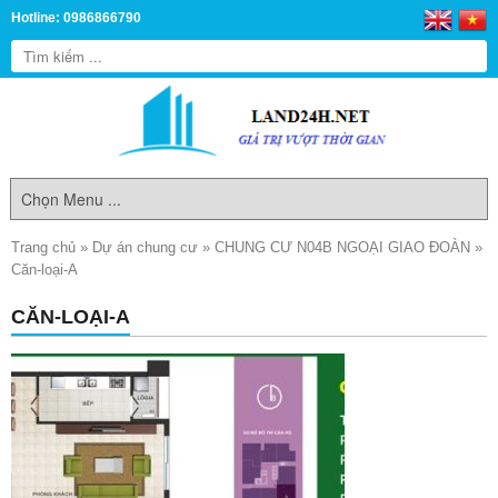
Hotline: 0986866790
Trang chủ
»
Dự án chung cư
»
CHUNG CƯ N04B NGOẠI GIAO ĐOÀN
»
Căn-loại-A
CĂN-LOẠI-A