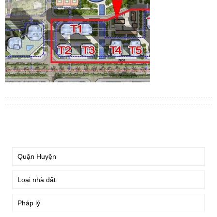
TÌM KIẾM