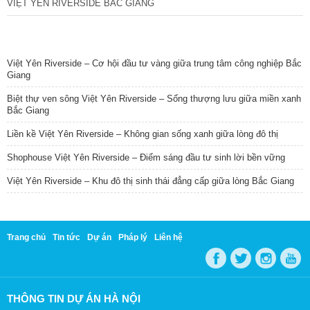
VIỆT YÊN RIVERSIDE BẮC GIANG
TIN NỔI BẬT
Việt Yên Riverside – Cơ hội đầu tư vàng giữa trung tâm công nghiệp Bắc
Giang
Biệt thự ven sông Việt Yên Riverside – Sống thượng lưu giữa miền xanh
Bắc Giang
Liền kề Việt Yên Riverside – Không gian sống xanh giữa lòng đô thị
Shophouse Việt Yên Riverside – Điểm sáng đầu tư sinh lời bền vững
Việt Yên Riverside – Khu đô thị sinh thái đẳng cấp giữa lòng Bắc Giang
Trang chủ
Tin tức
Dự án
Pháp lý
Liên hệ
THÔNG TIN DỰ ÁN HÀ NỘI