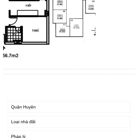
TÌM KIẾM