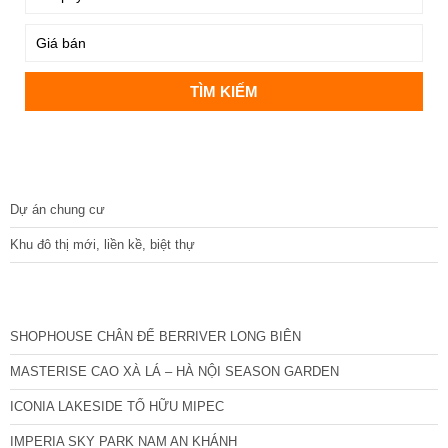
DỰ ÁN
Dự án chung cư
Khu đô thị mới, liền kề, biệt thự
CÁC DỰ ÁN MỚI NHẤT
SHOPHOUSE CHÂN ĐẾ BERRIVER LONG BIÊN
MASTERISE CAO XÀ LÁ – HÀ NỘI SEASON GARDEN
ICONIA LAKESIDE TỐ HỮU MIPEC
IMPERIA SKY PARK NAM AN KHÁNH