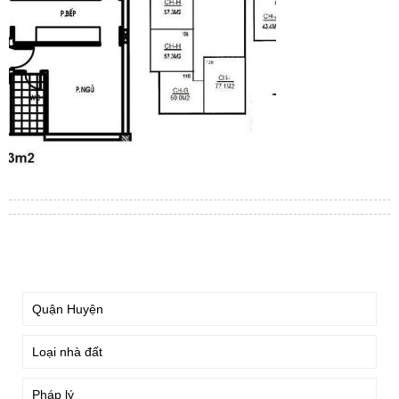
TÌM KIẾM