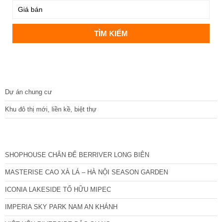
DỰ ÁN
Dự án chung cư
Khu đô thị mới, liền kề, biệt thự
CÁC DỰ ÁN MỚI NHẤT
SHOPHOUSE CHÂN ĐẾ BERRIVER LONG BIÊN
MASTERISE CAO XÀ LÁ – HÀ NỘI SEASON GARDEN
ICONIA LAKESIDE TỐ HỮU MIPEC
IMPERIA SKY PARK NAM AN KHÁNH