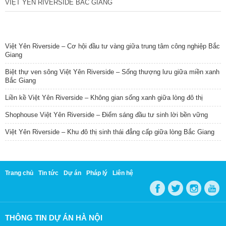
VIỆT YÊN RIVERSIDE BẮC GIANG
TIN NỔI BẬT
Việt Yên Riverside – Cơ hội đầu tư vàng giữa trung tâm công nghiệp Bắc
Giang
Biệt thự ven sông Việt Yên Riverside – Sống thượng lưu giữa miền xanh
Bắc Giang
Liền kề Việt Yên Riverside – Không gian sống xanh giữa lòng đô thị
Shophouse Việt Yên Riverside – Điểm sáng đầu tư sinh lời bền vững
Việt Yên Riverside – Khu đô thị sinh thái đẳng cấp giữa lòng Bắc Giang
Trang chủ
Tin tức
Dự án
Pháp lý
Liên hệ
THÔNG TIN DỰ ÁN HÀ NỘI