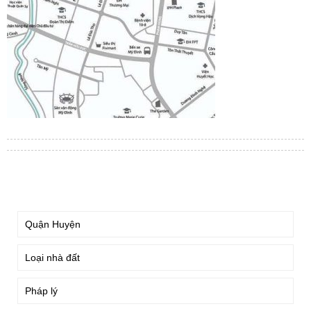
TÌM KIẾM