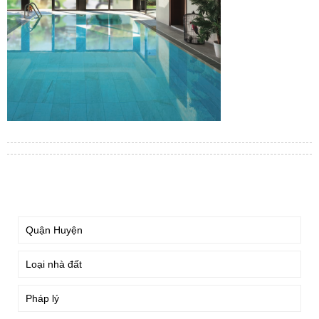
TÌM KIẾM