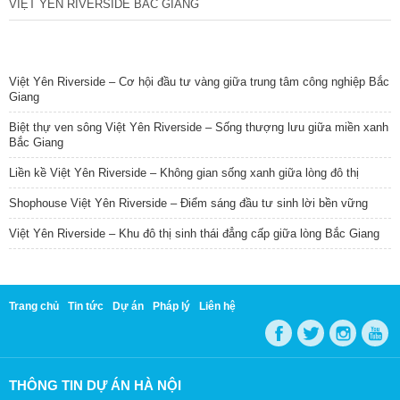
VIỆT YÊN RIVERSIDE BẮC GIANG
TIN NỔI BẬT
Việt Yên Riverside – Cơ hội đầu tư vàng giữa trung tâm công nghiệp Bắc
Giang
Biệt thự ven sông Việt Yên Riverside – Sống thượng lưu giữa miền xanh
Bắc Giang
Liền kề Việt Yên Riverside – Không gian sống xanh giữa lòng đô thị
Shophouse Việt Yên Riverside – Điểm sáng đầu tư sinh lời bền vững
Việt Yên Riverside – Khu đô thị sinh thái đẳng cấp giữa lòng Bắc Giang
Trang chủ
Tin tức
Dự án
Pháp lý
Liên hệ
THÔNG TIN DỰ ÁN HÀ NỘI