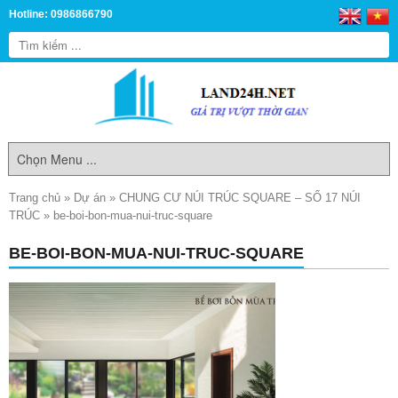
Hotline: 0986866790
Trang chủ
»
Dự án
»
CHUNG CƯ NÚI TRÚC SQUARE – SỐ 17 NÚI
TRÚC
»
be-boi-bon-mua-nui-truc-square
BE-BOI-BON-MUA-NUI-TRUC-SQUARE