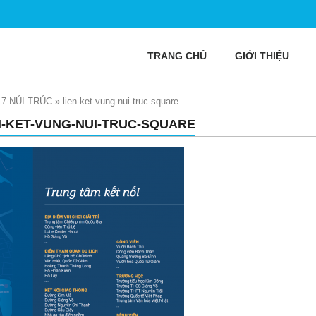
TRANG CHỦ
GIỚI THIỆU
7 NÚI TRÚC
»
lien-ket-vung-nui-truc-square
N-KET-VUNG-NUI-TRUC-SQUARE