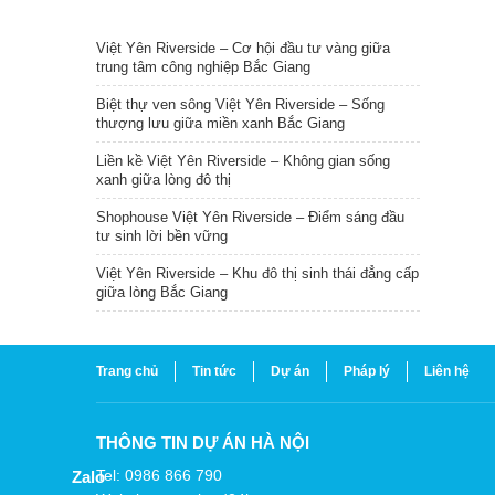
TIN NỔI BẬT
Việt Yên Riverside – Cơ hội đầu tư vàng giữa
trung tâm công nghiệp Bắc Giang
Biệt thự ven sông Việt Yên Riverside – Sống
thượng lưu giữa miền xanh Bắc Giang
Liền kề Việt Yên Riverside – Không gian sống
xanh giữa lòng đô thị
Shophouse Việt Yên Riverside – Điểm sáng đầu
tư sinh lời bền vững
Việt Yên Riverside – Khu đô thị sinh thái đẳng cấp
giữa lòng Bắc Giang
Trang chủ
Tin tức
Dự án
Pháp lý
Liên hệ
THÔNG TIN DỰ ÁN HÀ NỘI
Tel: 0986 866 790
Zalo