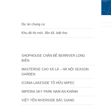
DỰ ÁN
Dự án chung cư
Khu đô thị mới, liền kề, biệt thự
CÁC DỰ ÁN MỚI NHẤT
SHOPHOUSE CHÂN ĐẾ BERRIVER LONG
BIÊN
MASTERISE CAO XÀ LÁ – HÀ NỘI SEASON
GARDEN
ICONIA LAKESIDE TỐ HỮU MIPEC
IMPERIA SKY PARK NAM AN KHÁNH
VIỆT YÊN RIVERSIDE BẮC GIANG