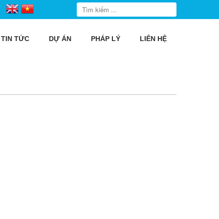
TIN TỨC
DỰ ÁN
PHÁP LÝ
LIÊN HỆ