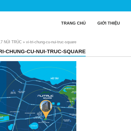
TRANG CHỦ
GIỚI THIỆU
7 NÚI TRÚC
»
vi-tri-chung-cu-nui-truc-square
TRI-CHUNG-CU-NUI-TRUC-SQUARE