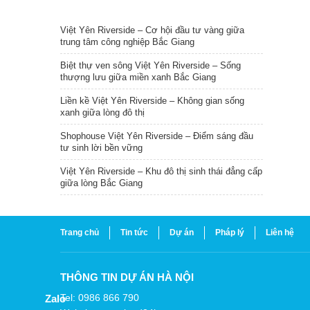
TIN NỔI BẬT
Việt Yên Riverside – Cơ hội đầu tư vàng giữa
trung tâm công nghiệp Bắc Giang
Biệt thự ven sông Việt Yên Riverside – Sống
thượng lưu giữa miền xanh Bắc Giang
Liền kề Việt Yên Riverside – Không gian sống
xanh giữa lòng đô thị
Shophouse Việt Yên Riverside – Điểm sáng đầu
tư sinh lời bền vững
Việt Yên Riverside – Khu đô thị sinh thái đẳng cấp
giữa lòng Bắc Giang
Trang chủ
Tin tức
Dự án
Pháp lý
Liên hệ
THÔNG TIN DỰ ÁN HÀ NỘI
Tel: 0986 866 790
Zalo