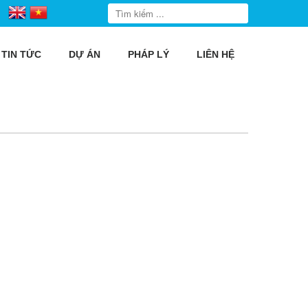
TIN TỨC
DỰ ÁN
PHÁP LÝ
LIÊN HỆ