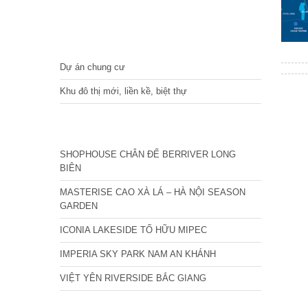
DỰ ÁN
Dự án chung cư
Khu đô thị mới, liền kề, biệt thự
CÁC DỰ ÁN MỚI NHẤT
SHOPHOUSE CHÂN ĐẾ BERRIVER LONG
BIÊN
MASTERISE CAO XÀ LÁ – HÀ NỘI SEASON
GARDEN
ICONIA LAKESIDE TỐ HỮU MIPEC
IMPERIA SKY PARK NAM AN KHÁNH
VIỆT YÊN RIVERSIDE BẮC GIANG