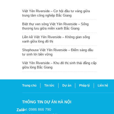
TIN NỔI BẬT
Việt Yên Riverside – Cơ hội đầu tư vàng giữa
trung tâm công nghiệp Bắc Giang
Biệt thự ven sông Việt Yên Riverside – Sống
thượng lưu giữa miền xanh Bắc Giang
Liền kề Việt Yên Riverside – Không gian sống
xanh giữa lòng đô thị
Shophouse Việt Yên Riverside – Điểm sáng đầu
tư sinh lời bền vững
Việt Yên Riverside – Khu đô thị sinh thái đẳng cấp
giữa lòng Bắc Giang
Trang chủ
Tin tức
Dự án
Pháp lý
Liên hệ
THÔNG TIN DỰ ÁN HÀ NỘI
Tel: 0986 866 790
Zalo