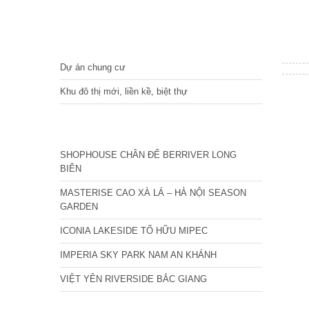
DỰ ÁN
Dự án chung cư
Khu đô thị mới, liền kề, biệt thự
CÁC DỰ ÁN MỚI NHẤT
SHOPHOUSE CHÂN ĐẾ BERRIVER LONG
BIÊN
MASTERISE CAO XÀ LÁ – HÀ NỘI SEASON
GARDEN
ICONIA LAKESIDE TỐ HỮU MIPEC
IMPERIA SKY PARK NAM AN KHÁNH
VIỆT YÊN RIVERSIDE BẮC GIANG