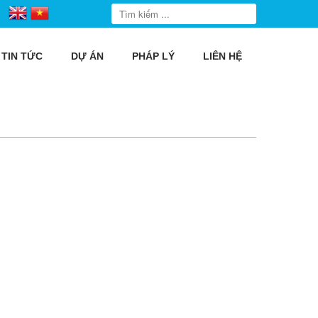
TIN TỨC
DỰ ÁN
PHÁP LÝ
LIÊN HỆ