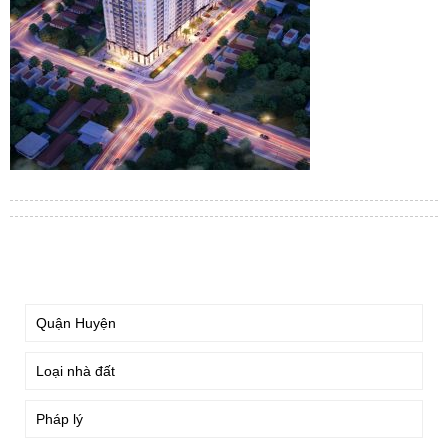
TÌM KIẾM