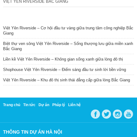
VIỆT YÊN RIVERSIDE BẮC GIANG
TIN NỔI BẬT
Việt Yên Riverside – Cơ hội đầu tư vàng giữa trung tâm công nghiệp Bắc
Giang
Biệt thự ven sông Việt Yên Riverside – Sống thượng lưu giữa miền xanh
Bắc Giang
Liền kề Việt Yên Riverside – Không gian sống xanh giữa lòng đô thị
Shophouse Việt Yên Riverside – Điểm sáng đầu tư sinh lời bền vững
Việt Yên Riverside – Khu đô thị sinh thái đẳng cấp giữa lòng Bắc Giang
Trang chủ
Tin tức
Dự án
Pháp lý
Liên hệ
THÔNG TIN DỰ ÁN HÀ NỘI