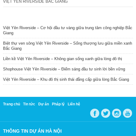
VIỆT YÊN RIVERSIDE BẮC GIANG
TIN NỔI BẬT
Việt Yên Riverside – Cơ hội đầu tư vàng giữa trung tâm công nghiệp Bắc
Giang
Biệt thự ven sông Việt Yên Riverside – Sống thượng lưu giữa miền xanh
Bắc Giang
Liền kề Việt Yên Riverside – Không gian sống xanh giữa lòng đô thị
Shophouse Việt Yên Riverside – Điểm sáng đầu tư sinh lời bền vững
Việt Yên Riverside – Khu đô thị sinh thái đẳng cấp giữa lòng Bắc Giang
Trang chủ
Tin tức
Dự án
Pháp lý
Liên hệ
THÔNG TIN DỰ ÁN HÀ NỘI