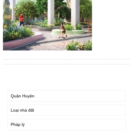
TÌM KIẾM