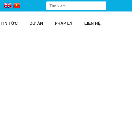
TIN TỨC
DỰ ÁN
PHÁP LÝ
LIÊN HỆ