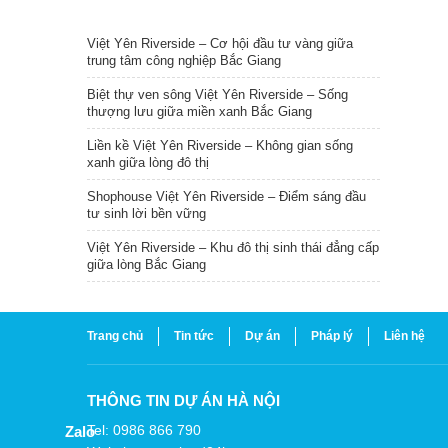
TIN NỔI BẬT
Việt Yên Riverside – Cơ hội đầu tư vàng giữa
trung tâm công nghiệp Bắc Giang
Biệt thự ven sông Việt Yên Riverside – Sống
thượng lưu giữa miền xanh Bắc Giang
Liền kề Việt Yên Riverside – Không gian sống
xanh giữa lòng đô thị
Shophouse Việt Yên Riverside – Điểm sáng đầu
tư sinh lời bền vững
Việt Yên Riverside – Khu đô thị sinh thái đẳng cấp
giữa lòng Bắc Giang
Trang chủ
Tin tức
Dự án
Pháp lý
Liên hệ
THÔNG TIN DỰ ÁN HÀ NỘI
Tel: 0986 866 790
Zalo