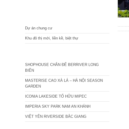
DỰ ÁN
Dự án chung cư
Khu đô thị mới, liền kề, biệt thự
CÁC DỰ ÁN MỚI NHẤT
SHOPHOUSE CHÂN ĐẾ BERRIVER LONG
BIÊN
MASTERISE CAO XÀ LÁ – HÀ NỘI SEASON
GARDEN
ICONIA LAKESIDE TỐ HỮU MIPEC
IMPERIA SKY PARK NAM AN KHÁNH
VIỆT YÊN RIVERSIDE BẮC GIANG