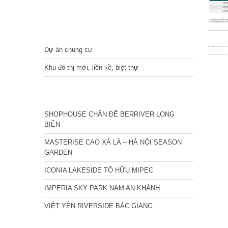
DỰ ÁN
Dự án chung cư
Khu đô thị mới, liền kề, biệt thự
CÁC DỰ ÁN MỚI NHẤT
SHOPHOUSE CHÂN ĐẾ BERRIVER LONG
BIÊN
MASTERISE CAO XÀ LÁ – HÀ NỘI SEASON
GARDEN
ICONIA LAKESIDE TỐ HỮU MIPEC
IMPERIA SKY PARK NAM AN KHÁNH
VIỆT YÊN RIVERSIDE BẮC GIANG