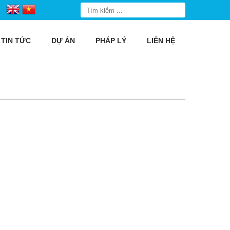
TIN TỨC
DỰ ÁN
PHÁP LÝ
LIÊN HỆ