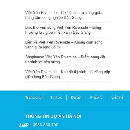
TIN NỔI BẬT
Việt Yên Riverside – Cơ hội đầu tư vàng giữa
trung tâm công nghiệp Bắc Giang
Biệt thự ven sông Việt Yên Riverside – Sống
thượng lưu giữa miền xanh Bắc Giang
Liền kề Việt Yên Riverside – Không gian sống
xanh giữa lòng đô thị
Shophouse Việt Yên Riverside – Điểm sáng đầu
tư sinh lời bền vững
Việt Yên Riverside – Khu đô thị sinh thái đẳng cấp
giữa lòng Bắc Giang
Trang chủ
Tin tức
Dự án
Pháp lý
Liên hệ
THÔNG TIN DỰ ÁN HÀ NỘI
Tel: 0986 866 790
Zalo