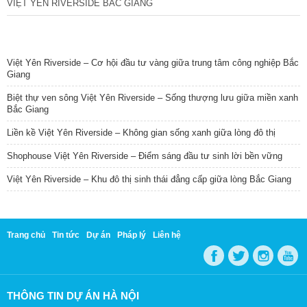
VIỆT YÊN RIVERSIDE BẮC GIANG
TIN NỔI BẬT
Việt Yên Riverside – Cơ hội đầu tư vàng giữa trung tâm công nghiệp Bắc
Giang
Biệt thự ven sông Việt Yên Riverside – Sống thượng lưu giữa miền xanh
Bắc Giang
Liền kề Việt Yên Riverside – Không gian sống xanh giữa lòng đô thị
Shophouse Việt Yên Riverside – Điểm sáng đầu tư sinh lời bền vững
Việt Yên Riverside – Khu đô thị sinh thái đẳng cấp giữa lòng Bắc Giang
Trang chủ
Tin tức
Dự án
Pháp lý
Liên hệ
THÔNG TIN DỰ ÁN HÀ NỘI