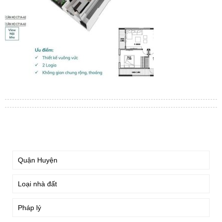
TÌM KIẾM