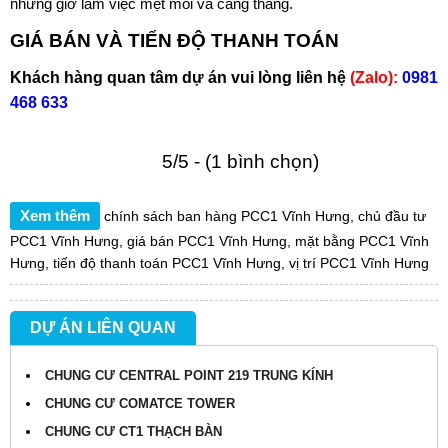
những giờ làm việc mệt mỏi và căng thẳng.
GIÁ BÁN VÀ TIẾN ĐỘ THANH TOÁN
Khách hàng quan tâm dự án vui lòng liên hệ
(Zalo):
0981
468 633
5/5 - (1 bình chọn)
Xem thêm
chính sách ban hàng PCC1 Vĩnh Hưng
,
chủ đầu tư
PCC1 Vĩnh Hưng
,
giá bán PCC1 Vĩnh Hưng
,
mặt bằng PCC1 Vĩnh
Hưng
,
tiến độ thanh toán PCC1 Vĩnh Hưng
,
vị trí PCC1 Vĩnh Hưng
DỰ ÁN LIÊN QUAN
CHUNG CƯ CENTRAL POINT 219 TRUNG KÍNH
CHUNG CƯ COMATCE TOWER
CHUNG CƯ CT1 THẠCH BÀN