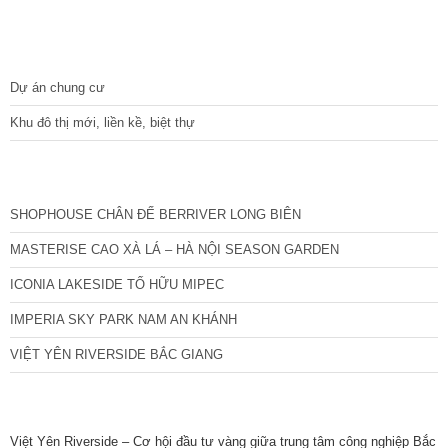
DỰ ÁN
Dự án chung cư
Khu đô thị mới, liền kề, biệt thự
CÁC DỰ ÁN MỚI NHẤT
SHOPHOUSE CHÂN ĐẾ BERRIVER LONG BIÊN
MASTERISE CAO XÀ LÁ – HÀ NỘI SEASON GARDEN
ICONIA LAKESIDE TỐ HỮU MIPEC
IMPERIA SKY PARK NAM AN KHÁNH
VIỆT YÊN RIVERSIDE BẮC GIANG
TIN NỔI BẬT
Việt Yên Riverside – Cơ hội đầu tư vàng giữa trung tâm công nghiệp Bắc