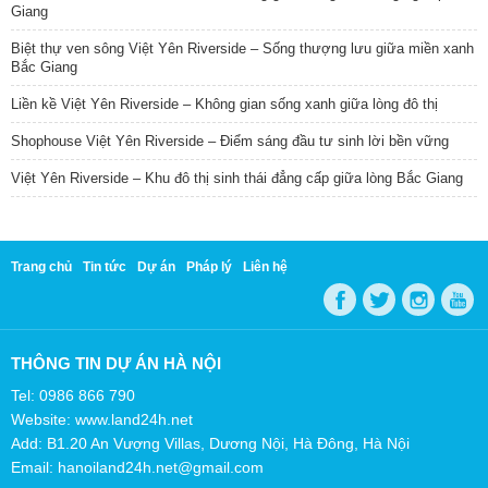
Giang
Biệt thự ven sông Việt Yên Riverside – Sống thượng lưu giữa miền xanh
Bắc Giang
Liền kề Việt Yên Riverside – Không gian sống xanh giữa lòng đô thị
Shophouse Việt Yên Riverside – Điểm sáng đầu tư sinh lời bền vững
Việt Yên Riverside – Khu đô thị sinh thái đẳng cấp giữa lòng Bắc Giang
Trang chủ
Tin tức
Dự án
Pháp lý
Liên hệ
THÔNG TIN DỰ ÁN HÀ NỘI
Tel: 0986 866 790
Website: www.land24h.net
Add: B1.20 An Vượng Villas, Dương Nội, Hà Đông, Hà Nội
Email: hanoiland24h.net@gmail.com