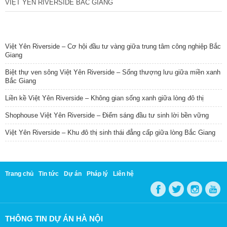
VIỆT YÊN RIVERSIDE BẮC GIANG
TIN NỔI BẬT
Việt Yên Riverside – Cơ hội đầu tư vàng giữa trung tâm công nghiệp Bắc
Giang
Biệt thự ven sông Việt Yên Riverside – Sống thượng lưu giữa miền xanh
Bắc Giang
Liền kề Việt Yên Riverside – Không gian sống xanh giữa lòng đô thị
Shophouse Việt Yên Riverside – Điểm sáng đầu tư sinh lời bền vững
Việt Yên Riverside – Khu đô thị sinh thái đẳng cấp giữa lòng Bắc Giang
Trang chủ
Tin tức
Dự án
Pháp lý
Liên hệ
THÔNG TIN DỰ ÁN HÀ NỘI