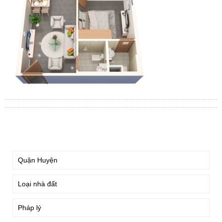
TÌM KIẾM