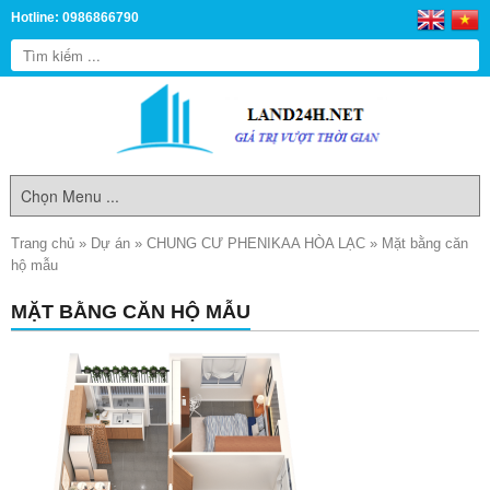
Hotline: 0986866790
Trang chủ
»
Dự án
»
CHUNG CƯ PHENIKAA HÒA LẠC
»
Mặt bằng căn
hộ mẫu
MẶT BẰNG CĂN HỘ MẪU