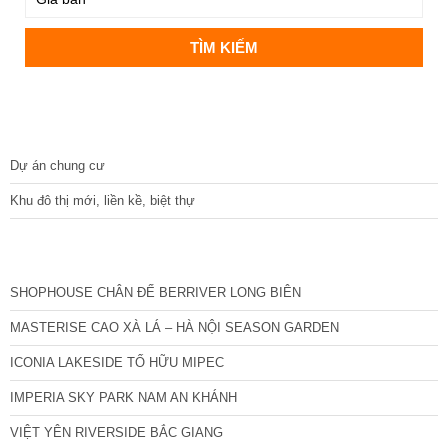
DỰ ÁN
Dự án chung cư
Khu đô thị mới, liền kề, biệt thự
CÁC DỰ ÁN MỚI NHẤT
SHOPHOUSE CHÂN ĐẾ BERRIVER LONG BIÊN
MASTERISE CAO XÀ LÁ – HÀ NỘI SEASON GARDEN
ICONIA LAKESIDE TỐ HỮU MIPEC
IMPERIA SKY PARK NAM AN KHÁNH
VIỆT YÊN RIVERSIDE BẮC GIANG