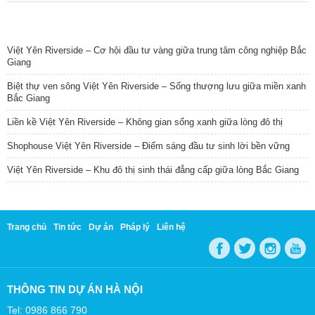
TIN NỔI BẬT
Việt Yên Riverside – Cơ hội đầu tư vàng giữa trung tâm công nghiệp Bắc
Giang
Biệt thự ven sông Việt Yên Riverside – Sống thượng lưu giữa miền xanh
Bắc Giang
Liền kề Việt Yên Riverside – Không gian sống xanh giữa lòng đô thị
Shophouse Việt Yên Riverside – Điểm sáng đầu tư sinh lời bền vững
Việt Yên Riverside – Khu đô thị sinh thái đẳng cấp giữa lòng Bắc Giang
Trang chủ
Tin tức
Dự án
Pháp lý
Liên hệ
THÔNG TIN DỰ ÁN HÀ NỘI
Tel: 0986 866 790