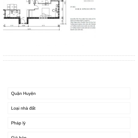
TÌM KIẾM