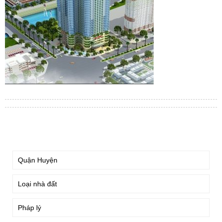
TÌM KIẾM