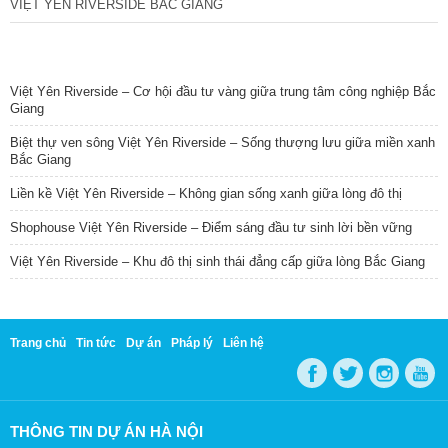
VIỆT YÊN RIVERSIDE BẮC GIANG
TIN NỔI BẬT
Việt Yên Riverside – Cơ hội đầu tư vàng giữa trung tâm công nghiệp Bắc
Giang
Biệt thự ven sông Việt Yên Riverside – Sống thượng lưu giữa miền xanh
Bắc Giang
Liền kề Việt Yên Riverside – Không gian sống xanh giữa lòng đô thị
Shophouse Việt Yên Riverside – Điểm sáng đầu tư sinh lời bền vững
Việt Yên Riverside – Khu đô thị sinh thái đẳng cấp giữa lòng Bắc Giang
Trang chủ
Tin tức
Dự án
Pháp lý
Liên hệ
THÔNG TIN DỰ ÁN HÀ NỘI