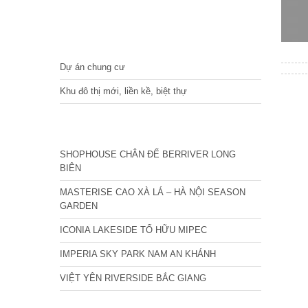
DỰ ÁN
Dự án chung cư
Khu đô thị mới, liền kề, biệt thự
CÁC DỰ ÁN MỚI NHẤT
SHOPHOUSE CHÂN ĐẾ BERRIVER LONG
BIÊN
MASTERISE CAO XÀ LÁ – HÀ NỘI SEASON
GARDEN
ICONIA LAKESIDE TỐ HỮU MIPEC
IMPERIA SKY PARK NAM AN KHÁNH
VIỆT YÊN RIVERSIDE BẮC GIANG