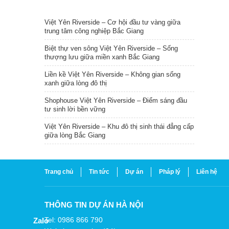
TIN NỔI BẬT
Việt Yên Riverside – Cơ hội đầu tư vàng giữa
trung tâm công nghiệp Bắc Giang
Biệt thự ven sông Việt Yên Riverside – Sống
thượng lưu giữa miền xanh Bắc Giang
Liền kề Việt Yên Riverside – Không gian sống
xanh giữa lòng đô thị
Shophouse Việt Yên Riverside – Điểm sáng đầu
tư sinh lời bền vững
Việt Yên Riverside – Khu đô thị sinh thái đẳng cấp
giữa lòng Bắc Giang
Trang chủ
Tin tức
Dự án
Pháp lý
Liên hệ
THÔNG TIN DỰ ÁN HÀ NỘI
Tel: 0986 866 790
Zalo