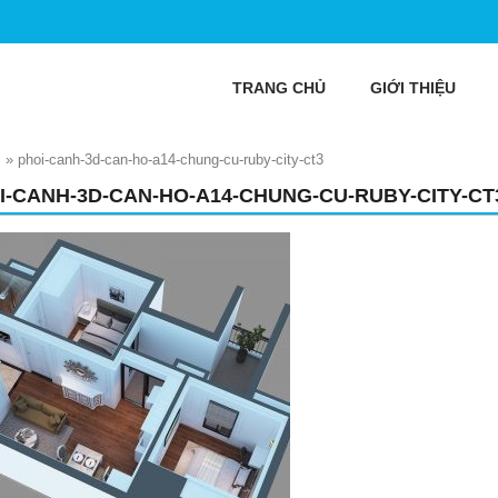
TRANG CHỦ
GIỚI THIỆU
I
»
phoi-canh-3d-can-ho-a14-chung-cu-ruby-city-ct3
I-CANH-3D-CAN-HO-A14-CHUNG-CU-RUBY-CITY-CT