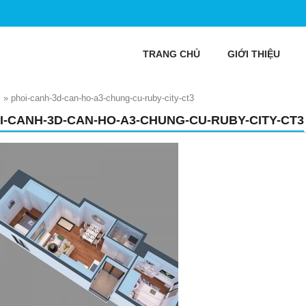
TRANG CHỦ
GIỚI THIỆU
I
»
phoi-canh-3d-can-ho-a3-chung-cu-ruby-city-ct3
I-CANH-3D-CAN-HO-A3-CHUNG-CU-RUBY-CITY-CT3