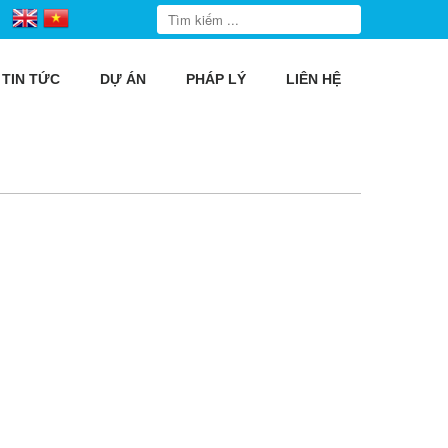
TIN TỨC
DỰ ÁN
PHÁP LÝ
LIÊN HỆ