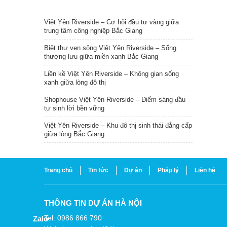
TIN NỔI BẬT
Việt Yên Riverside – Cơ hội đầu tư vàng giữa
trung tâm công nghiệp Bắc Giang
Biệt thự ven sông Việt Yên Riverside – Sống
thượng lưu giữa miền xanh Bắc Giang
Liền kề Việt Yên Riverside – Không gian sống
xanh giữa lòng đô thị
Shophouse Việt Yên Riverside – Điểm sáng đầu
tư sinh lời bền vững
Việt Yên Riverside – Khu đô thị sinh thái đẳng cấp
giữa lòng Bắc Giang
Trang chủ
Tin tức
Dự án
Pháp lý
Liên hệ
THÔNG TIN DỰ ÁN HÀ NỘI
Tel: 0986 866 790
Zalo