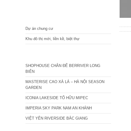
DỰ ÁN
Dự án chung cư
Khu đô thị mới, liền kề, biệt thự
CÁC DỰ ÁN MỚI NHẤT
SHOPHOUSE CHÂN ĐẾ BERRIVER LONG
BIÊN
MASTERISE CAO XÀ LÁ – HÀ NỘI SEASON
GARDEN
ICONIA LAKESIDE TỐ HỮU MIPEC
IMPERIA SKY PARK NAM AN KHÁNH
VIỆT YÊN RIVERSIDE BẮC GIANG