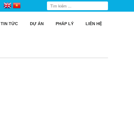
TIN TỨC
DỰ ÁN
PHÁP LÝ
LIÊN HỆ