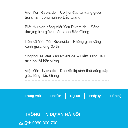
TIN NỔI BẬT
Việt Yên Riverside – Cơ hội đầu tư vàng giữa
trung tâm công nghiệp Bắc Giang
Biệt thự ven sông Việt Yên Riverside – Sống
thượng lưu giữa miền xanh Bắc Giang
Liền kề Việt Yên Riverside – Không gian sống
xanh giữa lòng đô thị
Shophouse Việt Yên Riverside – Điểm sáng đầu
tư sinh lời bền vững
Việt Yên Riverside – Khu đô thị sinh thái đẳng cấp
giữa lòng Bắc Giang
Trang chủ
Tin tức
Dự án
Pháp lý
Liên hệ
THÔNG TIN DỰ ÁN HÀ NỘI
Tel: 0986 866 790
Zalo