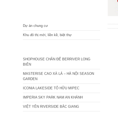
DỰ ÁN
Dự án chung cư
Khu đô thị mới, liền kề, biệt thự
CÁC DỰ ÁN MỚI NHẤT
SHOPHOUSE CHÂN ĐẾ BERRIVER LONG
BIÊN
MASTERISE CAO XÀ LÁ – HÀ NỘI SEASON
GARDEN
ICONIA LAKESIDE TỐ HỮU MIPEC
IMPERIA SKY PARK NAM AN KHÁNH
VIỆT YÊN RIVERSIDE BẮC GIANG