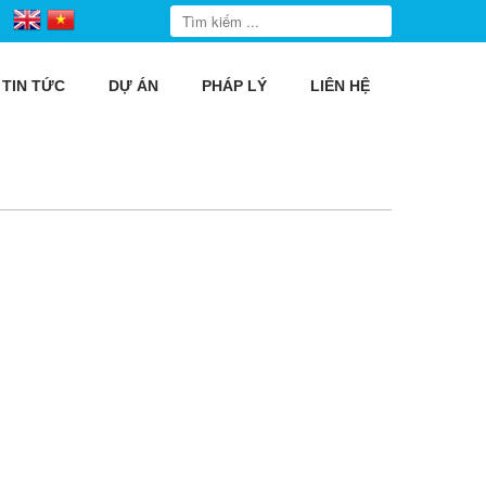
TIN TỨC
DỰ ÁN
PHÁP LÝ
LIÊN HỆ