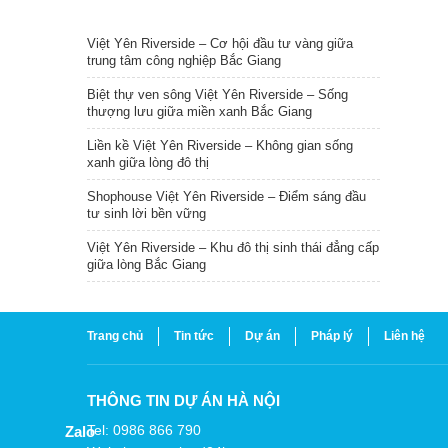
TIN NỔI BẬT
Việt Yên Riverside – Cơ hội đầu tư vàng giữa
trung tâm công nghiệp Bắc Giang
Biệt thự ven sông Việt Yên Riverside – Sống
thượng lưu giữa miền xanh Bắc Giang
Liền kề Việt Yên Riverside – Không gian sống
xanh giữa lòng đô thị
Shophouse Việt Yên Riverside – Điểm sáng đầu
tư sinh lời bền vững
Việt Yên Riverside – Khu đô thị sinh thái đẳng cấp
giữa lòng Bắc Giang
Trang chủ
Tin tức
Dự án
Pháp lý
Liên hệ
THÔNG TIN DỰ ÁN HÀ NỘI
Tel: 0986 866 790
Zalo