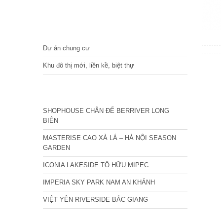
DỰ ÁN
Dự án chung cư
Khu đô thị mới, liền kề, biệt thự
CÁC DỰ ÁN MỚI NHẤT
SHOPHOUSE CHÂN ĐẾ BERRIVER LONG
BIÊN
MASTERISE CAO XÀ LÁ – HÀ NỘI SEASON
GARDEN
ICONIA LAKESIDE TỐ HỮU MIPEC
IMPERIA SKY PARK NAM AN KHÁNH
VIỆT YÊN RIVERSIDE BẮC GIANG