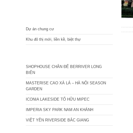
DỰ ÁN
Dự án chung cư
Khu đô thị mới, liền kề, biệt thự
CÁC DỰ ÁN MỚI NHẤT
SHOPHOUSE CHÂN ĐẾ BERRIVER LONG
BIÊN
MASTERISE CAO XÀ LÁ – HÀ NỘI SEASON
GARDEN
ICONIA LAKESIDE TỐ HỮU MIPEC
IMPERIA SKY PARK NAM AN KHÁNH
VIỆT YÊN RIVERSIDE BẮC GIANG