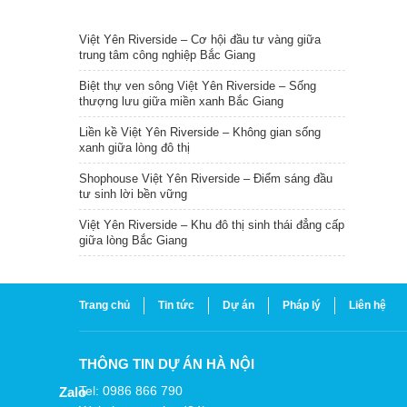
TIN NỔI BẬT
Việt Yên Riverside – Cơ hội đầu tư vàng giữa
trung tâm công nghiệp Bắc Giang
Biệt thự ven sông Việt Yên Riverside – Sống
thượng lưu giữa miền xanh Bắc Giang
Liền kề Việt Yên Riverside – Không gian sống
xanh giữa lòng đô thị
Shophouse Việt Yên Riverside – Điểm sáng đầu
tư sinh lời bền vững
Việt Yên Riverside – Khu đô thị sinh thái đẳng cấp
giữa lòng Bắc Giang
Trang chủ
Tin tức
Dự án
Pháp lý
Liên hệ
THÔNG TIN DỰ ÁN HÀ NỘI
Tel: 0986 866 790
Zalo