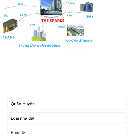
TÌM KIẾM