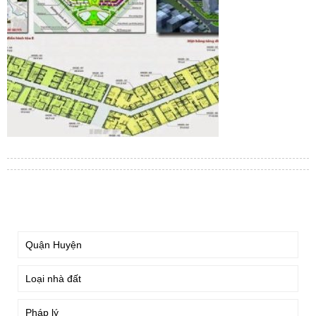
TÌM KIẾM