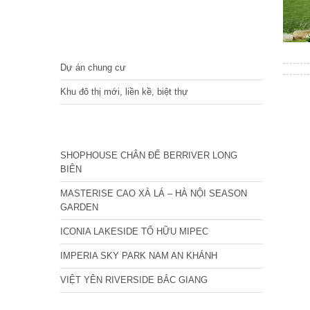
DỰ ÁN
Dự án chung cư
Khu đô thị mới, liền kề, biệt thự
CÁC DỰ ÁN MỚI NHẤT
SHOPHOUSE CHÂN ĐẾ BERRIVER LONG
BIÊN
MASTERISE CAO XÀ LÁ – HÀ NỘI SEASON
GARDEN
ICONIA LAKESIDE TỐ HỮU MIPEC
IMPERIA SKY PARK NAM AN KHÁNH
VIỆT YÊN RIVERSIDE BẮC GIANG