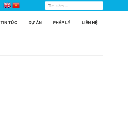
TIN TỨC
DỰ ÁN
PHÁP LÝ
LIÊN HỆ