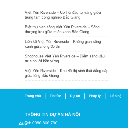
TIN NỔI BẬT
Việt Yên Riverside – Cơ hội đầu tư vàng giữa
trung tâm công nghiệp Bắc Giang
Biệt thự ven sông Việt Yên Riverside – Sống
thượng lưu giữa miền xanh Bắc Giang
Liền kề Việt Yên Riverside – Không gian sống
xanh giữa lòng đô thị
Shophouse Việt Yên Riverside – Điểm sáng đầu
tư sinh lời bền vững
Việt Yên Riverside – Khu đô thị sinh thái đẳng cấp
giữa lòng Bắc Giang
Trang chủ
Tin tức
Dự án
Pháp lý
Liên hệ
THÔNG TIN DỰ ÁN HÀ NỘI
Tel: 0986 866 790
Zalo