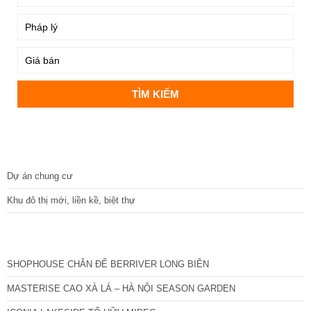
DỰ ÁN
Dự án chung cư
Khu đô thị mới, liền kề, biệt thự
CÁC DỰ ÁN MỚI NHẤT
SHOPHOUSE CHÂN ĐẾ BERRIVER LONG BIÊN
MASTERISE CAO XÀ LÁ – HÀ NỘI SEASON GARDEN