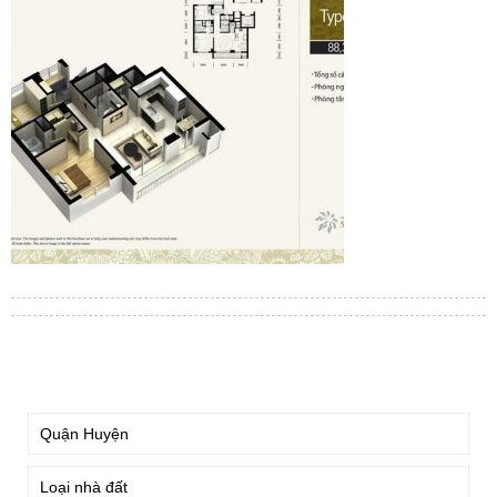
TÌM KIẾM