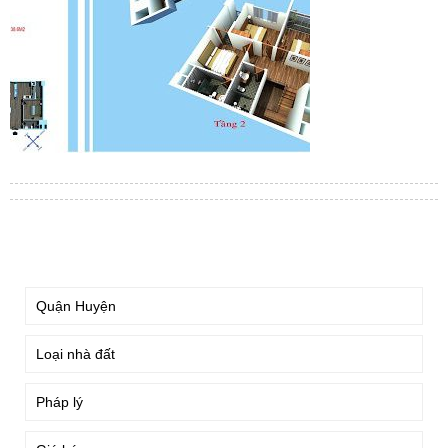
TÌM KIẾM