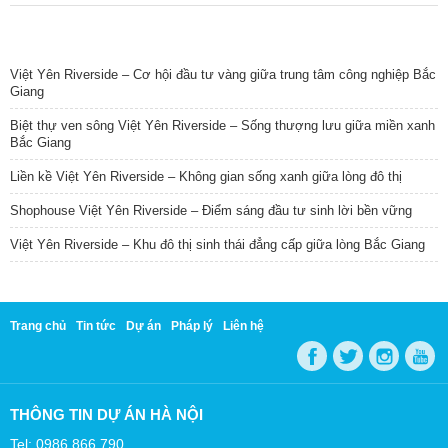
TIN NỔI BẬT
Việt Yên Riverside – Cơ hội đầu tư vàng giữa trung tâm công nghiệp Bắc
Giang
Biệt thự ven sông Việt Yên Riverside – Sống thượng lưu giữa miền xanh
Bắc Giang
Liền kề Việt Yên Riverside – Không gian sống xanh giữa lòng đô thị
Shophouse Việt Yên Riverside – Điểm sáng đầu tư sinh lời bền vững
Việt Yên Riverside – Khu đô thị sinh thái đẳng cấp giữa lòng Bắc Giang
Trang chủ
Tin tức
Dự án
Pháp lý
Liên hệ
THÔNG TIN DỰ ÁN HÀ NỘI
Tel: 0986 866 790