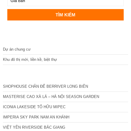
DỰ ÁN
Dự án chung cư
Khu đô thị mới, liền kề, biệt thự
CÁC DỰ ÁN MỚI NHẤT
SHOPHOUSE CHÂN ĐẾ BERRIVER LONG BIÊN
MASTERISE CAO XÀ LÁ – HÀ NỘI SEASON GARDEN
ICONIA LAKESIDE TỐ HỮU MIPEC
IMPERIA SKY PARK NAM AN KHÁNH
VIỆT YÊN RIVERSIDE BẮC GIANG