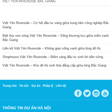
VIỆT YÊN RIVERSIDE BẮC GIANG
TIN NỔI BẬT
Việt Yên Riverside – Cơ hội đầu tư vàng giữa trung tâm công nghiệp Bắc
Giang
Biệt thự ven sông Việt Yên Riverside – Sống thượng lưu giữa miền xanh
Bắc Giang
Liền kề Việt Yên Riverside – Không gian sống xanh giữa lòng đô thị
Shophouse Việt Yên Riverside – Điểm sáng đầu tư sinh lời bền vững
Việt Yên Riverside – Khu đô thị sinh thái đẳng cấp giữa lòng Bắc Giang
Trang chủ
Tin tức
Dự án
Pháp lý
Liên hệ
THÔNG TIN DỰ ÁN HÀ NỘI