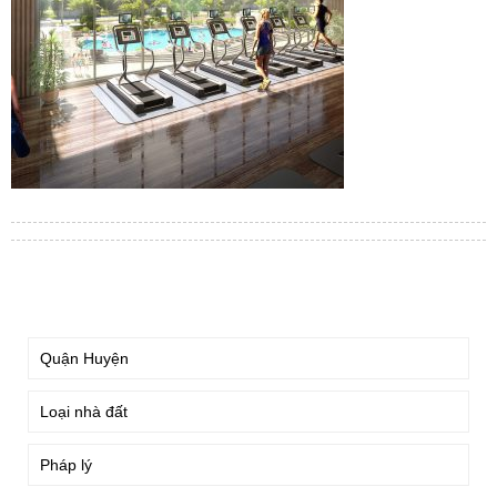
TÌM KIẾM