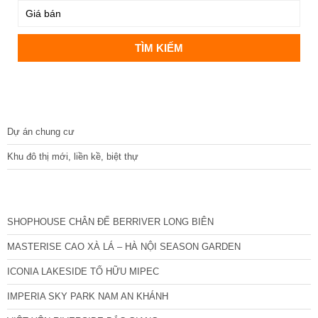
DỰ ÁN
Dự án chung cư
Khu đô thị mới, liền kề, biệt thự
CÁC DỰ ÁN MỚI NHẤT
SHOPHOUSE CHÂN ĐẾ BERRIVER LONG BIÊN
MASTERISE CAO XÀ LÁ – HÀ NỘI SEASON GARDEN
ICONIA LAKESIDE TỐ HỮU MIPEC
IMPERIA SKY PARK NAM AN KHÁNH