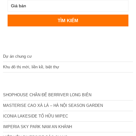
DỰ ÁN
Dự án chung cư
Khu đô thị mới, liền kề, biệt thự
CÁC DỰ ÁN MỚI NHẤT
SHOPHOUSE CHÂN ĐẾ BERRIVER LONG BIÊN
MASTERISE CAO XÀ LÁ – HÀ NỘI SEASON GARDEN
ICONIA LAKESIDE TỐ HỮU MIPEC
IMPERIA SKY PARK NAM AN KHÁNH