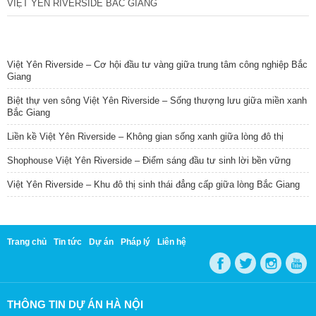
VIỆT YÊN RIVERSIDE BẮC GIANG
TIN NỔI BẬT
Việt Yên Riverside – Cơ hội đầu tư vàng giữa trung tâm công nghiệp Bắc
Giang
Biệt thự ven sông Việt Yên Riverside – Sống thượng lưu giữa miền xanh
Bắc Giang
Liền kề Việt Yên Riverside – Không gian sống xanh giữa lòng đô thị
Shophouse Việt Yên Riverside – Điểm sáng đầu tư sinh lời bền vững
Việt Yên Riverside – Khu đô thị sinh thái đẳng cấp giữa lòng Bắc Giang
Trang chủ
Tin tức
Dự án
Pháp lý
Liên hệ
THÔNG TIN DỰ ÁN HÀ NỘI