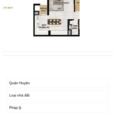
TÌM KIẾM