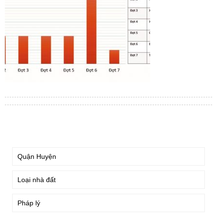
TÌM KIẾM