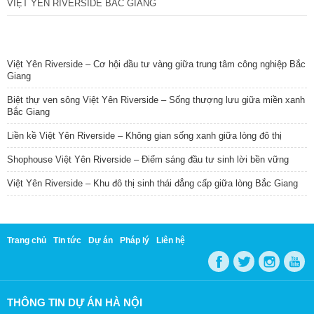
VIỆT YÊN RIVERSIDE BẮC GIANG
TIN NỔI BẬT
Việt Yên Riverside – Cơ hội đầu tư vàng giữa trung tâm công nghiệp Bắc
Giang
Biệt thự ven sông Việt Yên Riverside – Sống thượng lưu giữa miền xanh
Bắc Giang
Liền kề Việt Yên Riverside – Không gian sống xanh giữa lòng đô thị
Shophouse Việt Yên Riverside – Điểm sáng đầu tư sinh lời bền vững
Việt Yên Riverside – Khu đô thị sinh thái đẳng cấp giữa lòng Bắc Giang
Trang chủ
Tin tức
Dự án
Pháp lý
Liên hệ
THÔNG TIN DỰ ÁN HÀ NỘI