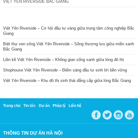
VIỆT YÊN RIVERSIDE BẮC GIANG
TIN NỔI BẬT
Việt Yên Riverside – Cơ hội đầu tư vàng giữa trung tâm công nghiệp Bắc
Giang
Biệt thự ven sông Việt Yên Riverside – Sống thượng lưu giữa miền xanh
Bắc Giang
Liền kề Việt Yên Riverside – Không gian sống xanh giữa lòng đô thị
Shophouse Việt Yên Riverside – Điểm sáng đầu tư sinh lời bền vững
Việt Yên Riverside – Khu đô thị sinh thái đẳng cấp giữa lòng Bắc Giang
Trang chủ
Tin tức
Dự án
Pháp lý
Liên hệ
THÔNG TIN DỰ ÁN HÀ NỘI