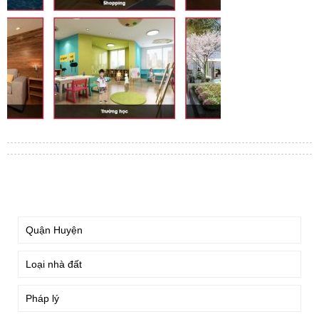
TÌM KIẾM