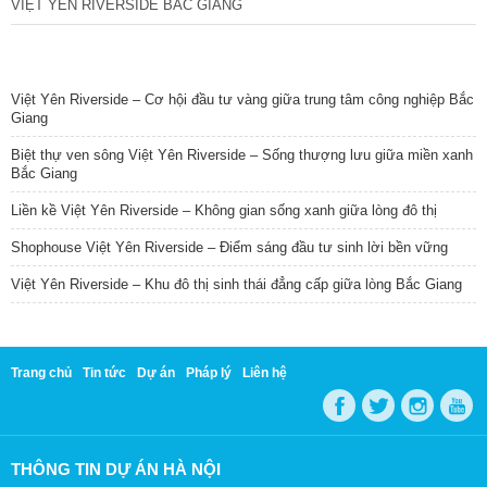
VIỆT YÊN RIVERSIDE BẮC GIANG
TIN NỔI BẬT
Việt Yên Riverside – Cơ hội đầu tư vàng giữa trung tâm công nghiệp Bắc
Giang
Biệt thự ven sông Việt Yên Riverside – Sống thượng lưu giữa miền xanh
Bắc Giang
Liền kề Việt Yên Riverside – Không gian sống xanh giữa lòng đô thị
Shophouse Việt Yên Riverside – Điểm sáng đầu tư sinh lời bền vững
Việt Yên Riverside – Khu đô thị sinh thái đẳng cấp giữa lòng Bắc Giang
Trang chủ
Tin tức
Dự án
Pháp lý
Liên hệ
THÔNG TIN DỰ ÁN HÀ NỘI