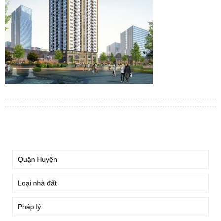
TÌM KIẾM