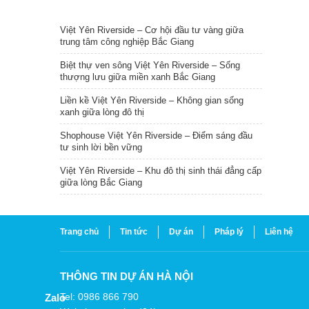
TIN NỔI BẬT
Việt Yên Riverside – Cơ hội đầu tư vàng giữa
trung tâm công nghiệp Bắc Giang
Biệt thự ven sông Việt Yên Riverside – Sống
thượng lưu giữa miền xanh Bắc Giang
Liền kề Việt Yên Riverside – Không gian sống
xanh giữa lòng đô thị
Shophouse Việt Yên Riverside – Điểm sáng đầu
tư sinh lời bền vững
Việt Yên Riverside – Khu đô thị sinh thái đẳng cấp
giữa lòng Bắc Giang
Trang chủ
Tin tức
Dự án
Pháp lý
Liên hệ
THÔNG TIN DỰ ÁN HÀ NỘI
Tel: 0986 866 790
Zalo