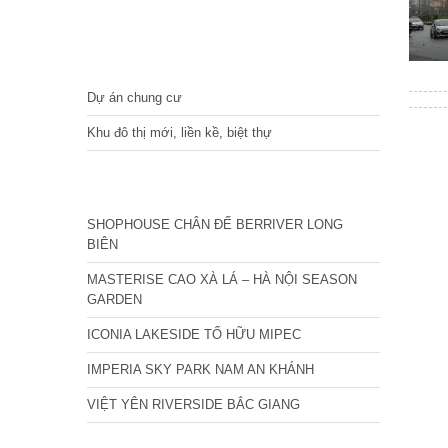
DỰ ÁN
Dự án chung cư
Khu đô thị mới, liền kề, biệt thự
CÁC DỰ ÁN MỚI NHẤT
SHOPHOUSE CHÂN ĐẾ BERRIVER LONG
BIÊN
MASTERISE CAO XÀ LÁ – HÀ NỘI SEASON
GARDEN
ICONIA LAKESIDE TỐ HỮU MIPEC
IMPERIA SKY PARK NAM AN KHÁNH
VIỆT YÊN RIVERSIDE BẮC GIANG