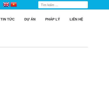
TIN TỨC
DỰ ÁN
PHÁP LÝ
LIÊN HỆ