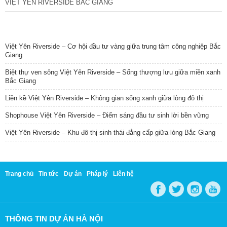
VIỆT YÊN RIVERSIDE BẮC GIANG
TIN NỔI BẬT
Việt Yên Riverside – Cơ hội đầu tư vàng giữa trung tâm công nghiệp Bắc
Giang
Biệt thự ven sông Việt Yên Riverside – Sống thượng lưu giữa miền xanh
Bắc Giang
Liền kề Việt Yên Riverside – Không gian sống xanh giữa lòng đô thị
Shophouse Việt Yên Riverside – Điểm sáng đầu tư sinh lời bền vững
Việt Yên Riverside – Khu đô thị sinh thái đẳng cấp giữa lòng Bắc Giang
Trang chủ
Tin tức
Dự án
Pháp lý
Liên hệ
THÔNG TIN DỰ ÁN HÀ NỘI