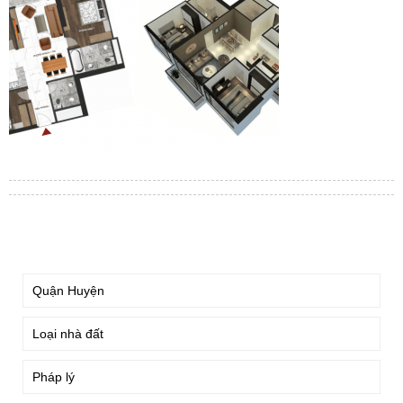
TÌM KIẾM