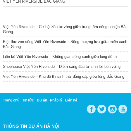
VIỆT YÊN RIVERSIDE BẮC GIANG
TIN NỔI BẬT
Việt Yên Riverside – Cơ hội đầu tư vàng giữa trung tâm công nghiệp Bắc
Giang
Biệt thự ven sông Việt Yên Riverside – Sống thượng lưu giữa miền xanh
Bắc Giang
Liền kề Việt Yên Riverside – Không gian sống xanh giữa lòng đô thị
Shophouse Việt Yên Riverside – Điểm sáng đầu tư sinh lời bền vững
Việt Yên Riverside – Khu đô thị sinh thái đẳng cấp giữa lòng Bắc Giang
Trang chủ
Tin tức
Dự án
Pháp lý
Liên hệ
THÔNG TIN DỰ ÁN HÀ NỘI