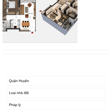
TÌM KIẾM