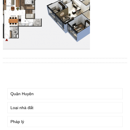
TÌM KIẾM