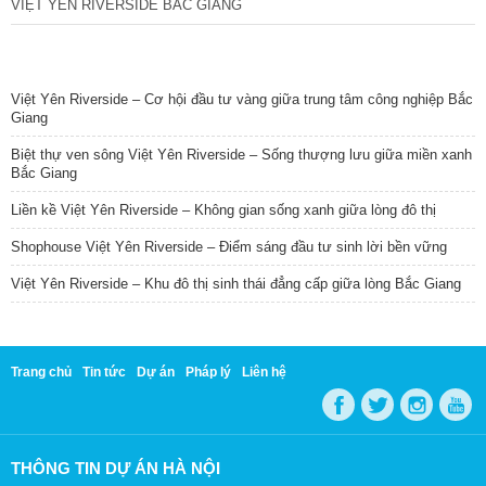
VIỆT YÊN RIVERSIDE BẮC GIANG
TIN NỔI BẬT
Việt Yên Riverside – Cơ hội đầu tư vàng giữa trung tâm công nghiệp Bắc
Giang
Biệt thự ven sông Việt Yên Riverside – Sống thượng lưu giữa miền xanh
Bắc Giang
Liền kề Việt Yên Riverside – Không gian sống xanh giữa lòng đô thị
Shophouse Việt Yên Riverside – Điểm sáng đầu tư sinh lời bền vững
Việt Yên Riverside – Khu đô thị sinh thái đẳng cấp giữa lòng Bắc Giang
Trang chủ
Tin tức
Dự án
Pháp lý
Liên hệ
THÔNG TIN DỰ ÁN HÀ NỘI