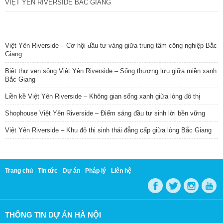
VIỆT YÊN RIVERSIDE BẮC GIANG
TIN NỔI BẬT
Việt Yên Riverside – Cơ hội đầu tư vàng giữa trung tâm công nghiệp Bắc
Giang
Biệt thự ven sông Việt Yên Riverside – Sống thượng lưu giữa miền xanh
Bắc Giang
Liền kề Việt Yên Riverside – Không gian sống xanh giữa lòng đô thị
Shophouse Việt Yên Riverside – Điểm sáng đầu tư sinh lời bền vững
Việt Yên Riverside – Khu đô thị sinh thái đẳng cấp giữa lòng Bắc Giang
Trang chủ
Tin tức
Dự án
Pháp lý
Liên hệ
THÔNG TIN DỰ ÁN HÀ NỘI