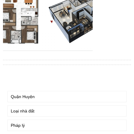
TÌM KIẾM