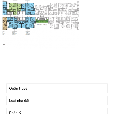
TÌM KIẾM