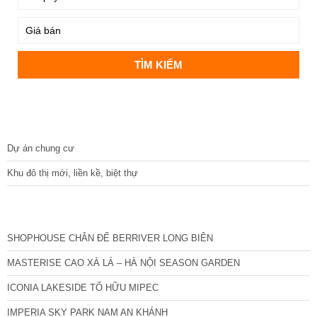
DỰ ÁN
Dự án chung cư
Khu đô thị mới, liền kề, biệt thự
CÁC DỰ ÁN MỚI NHẤT
SHOPHOUSE CHÂN ĐẾ BERRIVER LONG BIÊN
MASTERISE CAO XÀ LÁ – HÀ NỘI SEASON GARDEN
ICONIA LAKESIDE TỐ HỮU MIPEC
IMPERIA SKY PARK NAM AN KHÁNH