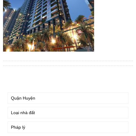
TÌM KIẾM