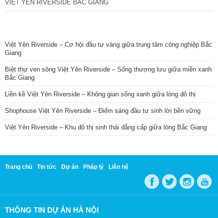
VIỆT YÊN RIVERSIDE BẮC GIANG
TIN NỔI BẬT
Việt Yên Riverside – Cơ hội đầu tư vàng giữa trung tâm công nghiệp Bắc
Giang
Biệt thự ven sông Việt Yên Riverside – Sống thượng lưu giữa miền xanh
Bắc Giang
Liền kề Việt Yên Riverside – Không gian sống xanh giữa lòng đô thị
Shophouse Việt Yên Riverside – Điểm sáng đầu tư sinh lời bền vững
Việt Yên Riverside – Khu đô thị sinh thái đẳng cấp giữa lòng Bắc Giang
Trang chủ
Tin tức
Dự án
Pháp lý
Liên hệ
THÔNG TIN DỰ ÁN HÀ NỘI