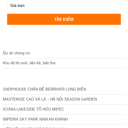
DỰ ÁN
Dự án chung cư
Khu đô thị mới, liền kề, biệt thự
CÁC DỰ ÁN MỚI NHẤT
SHOPHOUSE CHÂN ĐẾ BERRIVER LONG BIÊN
MASTERISE CAO XÀ LÁ – HÀ NỘI SEASON GARDEN
ICONIA LAKESIDE TỐ HỮU MIPEC
IMPERIA SKY PARK NAM AN KHÁNH