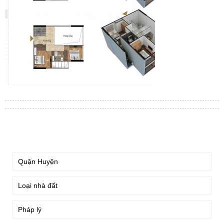
TÌM KIẾM