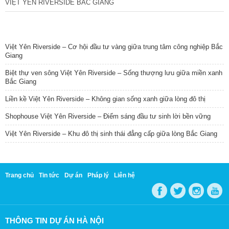
VIỆT YÊN RIVERSIDE BẮC GIANG
TIN NỔI BẬT
Việt Yên Riverside – Cơ hội đầu tư vàng giữa trung tâm công nghiệp Bắc
Giang
Biệt thự ven sông Việt Yên Riverside – Sống thượng lưu giữa miền xanh
Bắc Giang
Liền kề Việt Yên Riverside – Không gian sống xanh giữa lòng đô thị
Shophouse Việt Yên Riverside – Điểm sáng đầu tư sinh lời bền vững
Việt Yên Riverside – Khu đô thị sinh thái đẳng cấp giữa lòng Bắc Giang
Trang chủ
Tin tức
Dự án
Pháp lý
Liên hệ
THÔNG TIN DỰ ÁN HÀ NỘI