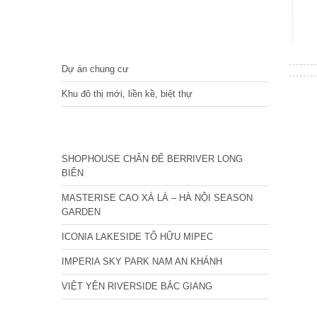
DỰ ÁN
Dự án chung cư
Khu đô thị mới, liền kề, biệt thự
CÁC DỰ ÁN MỚI NHẤT
SHOPHOUSE CHÂN ĐẾ BERRIVER LONG
BIÊN
MASTERISE CAO XÀ LÁ – HÀ NỘI SEASON
GARDEN
ICONIA LAKESIDE TỐ HỮU MIPEC
IMPERIA SKY PARK NAM AN KHÁNH
VIỆT YÊN RIVERSIDE BẮC GIANG