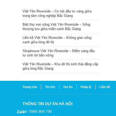
TIN NỔI BẬT
Việt Yên Riverside – Cơ hội đầu tư vàng giữa
trung tâm công nghiệp Bắc Giang
Biệt thự ven sông Việt Yên Riverside – Sống
thượng lưu giữa miền xanh Bắc Giang
Liền kề Việt Yên Riverside – Không gian sống
xanh giữa lòng đô thị
Shophouse Việt Yên Riverside – Điểm sáng đầu
tư sinh lời bền vững
Việt Yên Riverside – Khu đô thị sinh thái đẳng cấp
giữa lòng Bắc Giang
Trang chủ
Tin tức
Dự án
Pháp lý
Liên hệ
THÔNG TIN DỰ ÁN HÀ NỘI
Tel: 0986 866 790
Zalo