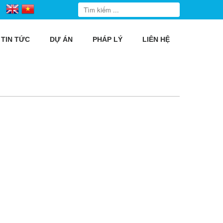
TIN TỨC
DỰ ÁN
PHÁP LÝ
LIÊN HỆ