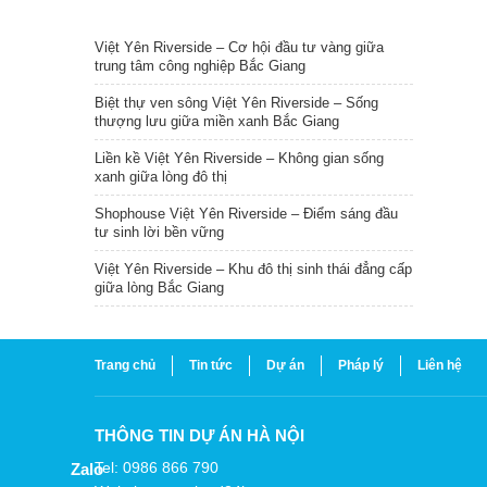
TIN NỔI BẬT
Việt Yên Riverside – Cơ hội đầu tư vàng giữa
trung tâm công nghiệp Bắc Giang
Biệt thự ven sông Việt Yên Riverside – Sống
thượng lưu giữa miền xanh Bắc Giang
Liền kề Việt Yên Riverside – Không gian sống
xanh giữa lòng đô thị
Shophouse Việt Yên Riverside – Điểm sáng đầu
tư sinh lời bền vững
Việt Yên Riverside – Khu đô thị sinh thái đẳng cấp
giữa lòng Bắc Giang
Trang chủ
Tin tức
Dự án
Pháp lý
Liên hệ
THÔNG TIN DỰ ÁN HÀ NỘI
Tel: 0986 866 790
Zalo