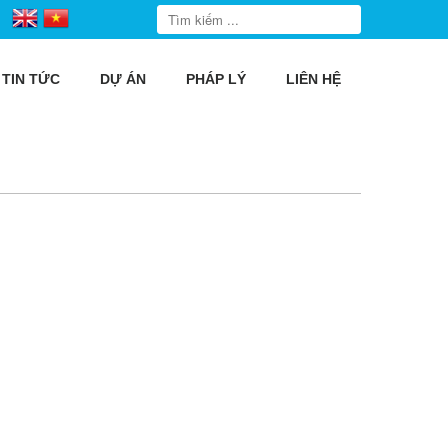
TIN TỨC
DỰ ÁN
PHÁP LÝ
LIÊN HỆ