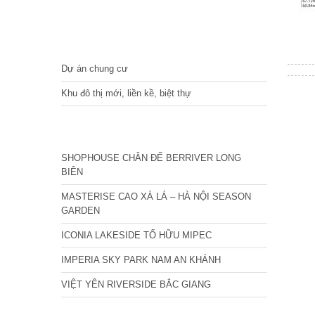
DỰ ÁN
Dự án chung cư
Khu đô thị mới, liền kề, biệt thự
CÁC DỰ ÁN MỚI NHẤT
SHOPHOUSE CHÂN ĐẾ BERRIVER LONG
BIÊN
MASTERISE CAO XÀ LÁ – HÀ NỘI SEASON
GARDEN
ICONIA LAKESIDE TỐ HỮU MIPEC
IMPERIA SKY PARK NAM AN KHÁNH
VIỆT YÊN RIVERSIDE BẮC GIANG