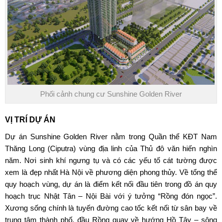
Phối cảnh chung cư Sunshine Golden River
VỊ TRÍ DỰ ÁN
Dự án Sunshine Golden River nằm trong Quần thể KĐT Nam
Thăng Long (Ciputra) vùng địa linh của Thủ đô văn hiến nghìn
năm. Nơi sinh khí ngưng tụ và có các yếu tố cát tường được
xem là đẹp nhất Hà Nội về phương diện phong thủy. Về tổng thể
quy hoạch vùng, dự án là điểm kết nối đầu tiên trong đồ án quy
hoạch trục Nhật Tân – Nội Bài với ý tưởng “Rồng đón ngọc”.
Xương sống chính là tuyến đường cao tốc kết nối từ sân bay về
trung tâm thành phố, đầu Rồng quay về hướng Hồ Tây – sông