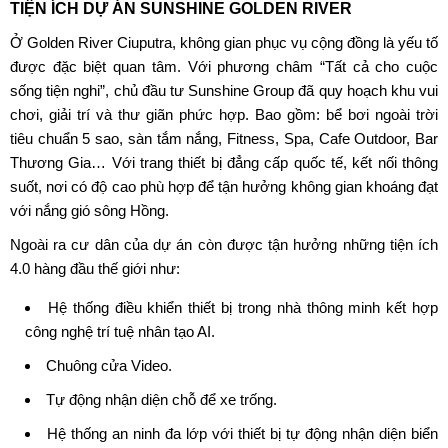
TIỆN ÍCH DỰ ÁN
S
UNSHINE GOLDEN RIVER
Ở
Golden River Ciuputra
, không gian phục vụ cộng đồng là yếu tố
được đặc biệt quan tâm. Với phương châm “Tất cả cho cuộc
sống tiện nghi”, chủ đầu tư Sunshine Group đã quy hoạch khu vui
chơi, giải trí và thư giãn phức hợp. Bao gồm: bể bơi ngoài trời
tiêu chuẩn 5 sao, sàn tắm nắng, Fitness, Spa, Cafe Outdoor, Bar
Thương Gia… Với trang thiết bị đẳng cấp quốc tế, kết nối thông
suốt, nơi có độ cao phù hợp để tận hưởng không gian khoáng đạt
với nắng gió sông Hồng.
Ngoài ra cư dân của dự án còn được tận hưởng những tiện ích
4.0 hàng đầu thế giới như:
Hệ thống điều khiển thiết bị trong nhà thông minh kết hợp
công nghệ trí tuệ nhân tạo AI.
Chuông cửa Video.
Tự động nhận diện chỗ để xe trống.
Hệ thống an ninh đa lớp với thiết bị tự động nhận diện biển